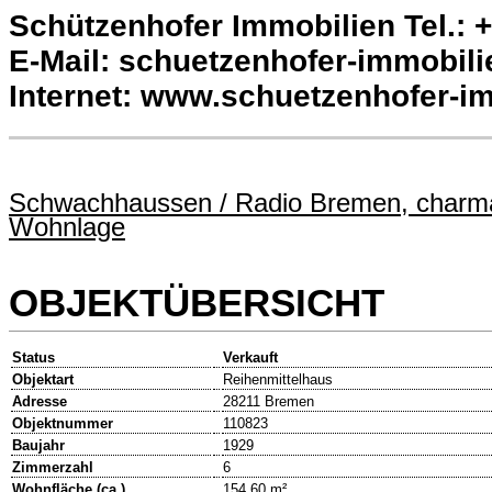
Schützenhofer Immobilien Tel.: +
E-Mail: schuetzenhofer-immobili
Internet: www.schuetzenhofer-i
Schwachhaussen / Radio Bremen, charmant
Wohnlage
OBJEKTÜBERSICHT
Status
Verkauft
Objektart
Reihenmittelhaus
Adresse
28211 Bremen
Objektnummer
110823
Baujahr
1929
Zimmerzahl
6
Wohnfläche (ca.)
154,60 m²