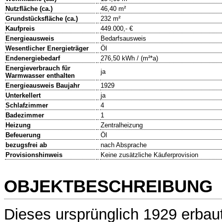
Nutzfläche (ca.)
46,40 m²
Grundstücksfläche (ca.)
232 m²
Kaufpreis
449.000,- €
Energieausweis
Bedarfsausweis
Wesentlicher Energieträger
Öl
Endenergiebedarf
276,50 kWh / (m²*a)
Energieverbrauch für
ja
Warmwasser enthalten
Energieausweis Baujahr
1929
Unterkellert
ja
Schlafzimmer
4
Badezimmer
1
Heizung
Zentralheizung
Befeuerung
Öl
bezugsfrei ab
nach Absprache
Provisionshinweis
Keine zusätzliche Käuferprovision
OBJEKTBESCHREIBUNG
Dieses ursprünglich 1929 erba