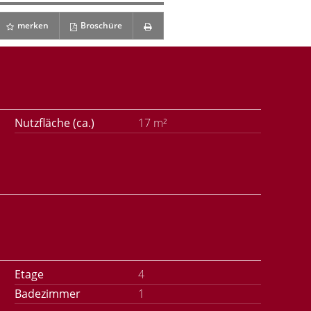
merken
Broschüre
Nutzfläche (ca.)
17 m²
Etage
4
Badezimmer
1