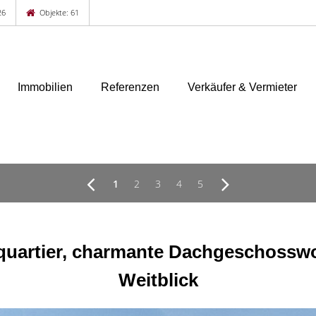
26
Objekte: 61
Immobilien
Referenzen
Verkäufer & Vermieter
1
2
3
4
5
artier, charmante Dachgeschossw
Weitblick