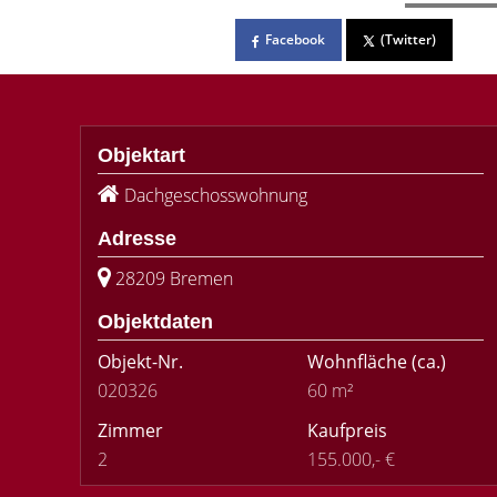
Facebook
(Twitter)
Objektart
Dachgeschosswohnung
Adresse
28209 Bremen
Objektdaten
Objekt-Nr.
Wohnfläche
(ca.)
020326
60 m²
Zimmer
Kaufpreis
2
155.000,- €