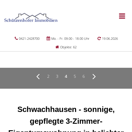
0421-2428700
Mo. - Fr. 09.00 - 18.00 Uhr
19.06.2026
Objekte: 62
2
3
4
5
6
Schwachhausen - sonnige,
gepflegte 3-Zimmer-