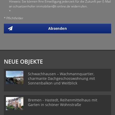
Hinweis: Sie können Ihre Einwilligung jederzeit für die Zukunft per E-Mail
an schuetzenhofer-immobilien@t-online.de widerrufen.
*
* Pflichtfelder
Absenden
NEUE OBJEKTE
Schwachhausen – Wachmannquartier,
charmante Dachgeschosswohnung mit
Sonnenbalkon und Weitblick
Bremen - Hastedt, Reihenmittelhaus mit
Garten in schöner Wohnstraße