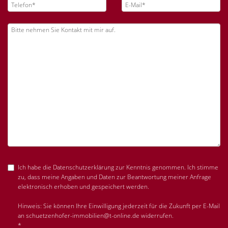
Ich habe die Datenschutzerklärung zur Kenntnis genommen. Ich stimme
zu, dass meine Angaben und Daten zur Beantwortung meiner Anfrage
elektronisch erhoben und gespeichert werden.
Hinweis: Sie können Ihre Einwilligung jederzeit für die Zukunft per E-Mail
an schuetzenhofer-immobilien@t-online.de widerrufen.
*