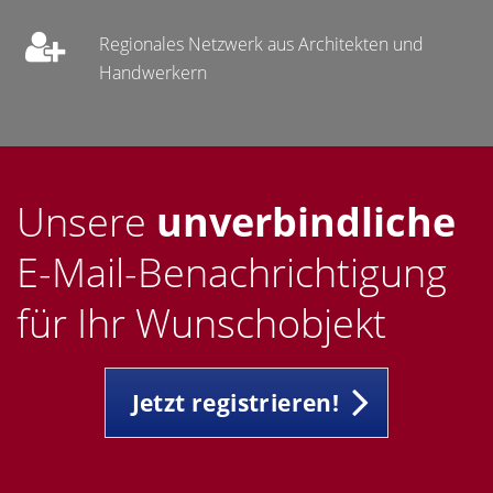
Regionales Netzwerk aus Architekten und
Handwerkern
Unsere
unverbindliche
E-Mail-Benachrichtigung
für Ihr Wunschobjekt
Jetzt registrieren!