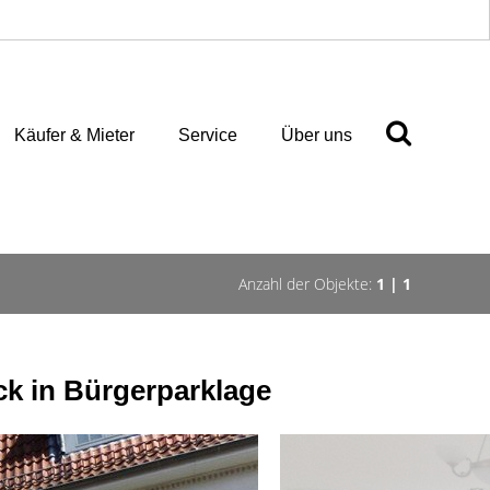
Käufer & Mieter
Service
Über uns
Anzahl der Objekte:
1 | 1
k in Bürgerparklage