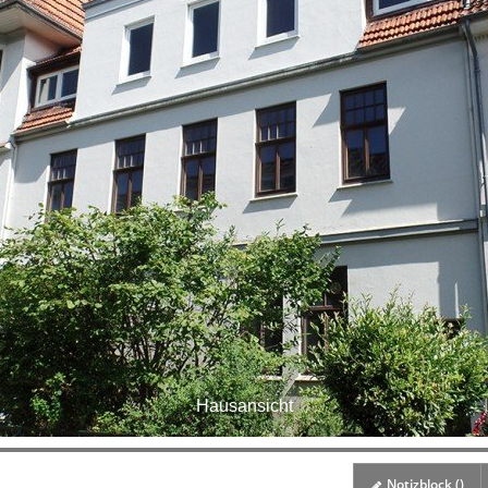
Hausansicht
Notizblock (
)