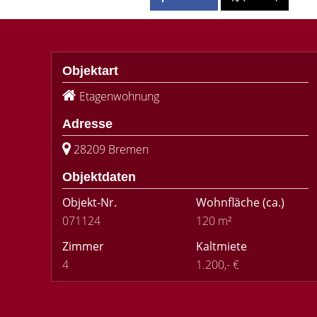
Objektart
Etagenwohnung
Adresse
28209 Bremen
Objektdaten
Objekt-Nr.
Wohnfläche
(ca.)
071124
120 m²
Zimmer
Kaltmiete
4
1.200,- €