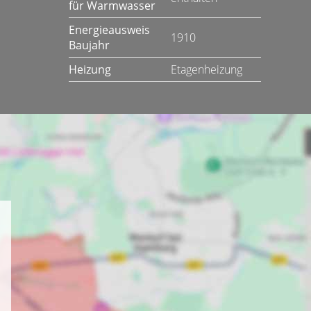
für Warmwasser
Energieausweis
1910
Baujahr
Heizung
Etagenheizung