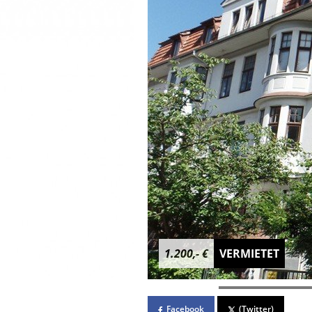
1.200,- €
VERMIETET
Facebook
(Twitter)