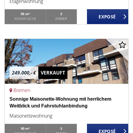
Etagenwohnung
95 m²
3
WOHNFLÄCHE
ZIMMER
249.000,- €
VERKAUFT
Bremen
Sonnige Maisonette-Wohnung mit herrlichem
Weitblick und Fahrstuhlanbindung
Maisonettewohnung
90 m²
3