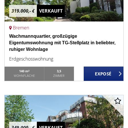
319.000,- €
VERKAUFT
Bremen
Wachmannquartier, großzügige
Eigentumswohnung mit TG-Stellplatz in beliebter,
ruhiger Wohnlage
Erdgeschosswohnung
140 m²
3,5
WOHNFLÄCHE
ZIMMER
349.000,- €
VERKAUFT