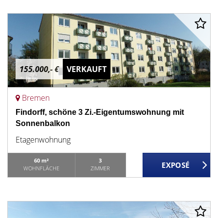
155.000,- €
VERKAUFT
Bremen
Findorff, schöne 3 Zi.-Eigentumswohnung mit
Sonnenbalkon
Etagenwohnung
60 m²
3
WOHNFLÄCHE
ZIMMER