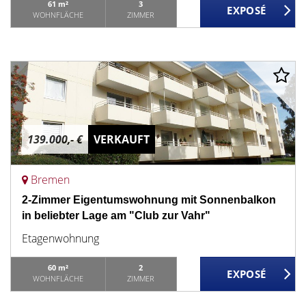
61 m²
3
WOHNFLÄCHE
ZIMMER
139.000,- €
VERKAUFT
Bremen
2-Zimmer Eigentumswohnung mit Sonnenbalkon
in beliebter Lage am "Club zur Vahr"
Etagenwohnung
60 m²
2
WOHNFLÄCHE
ZIMMER