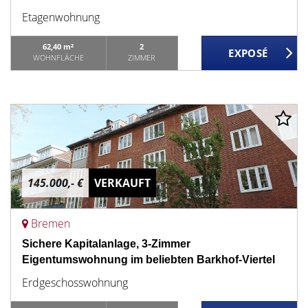
Etagenwohnung
62,40 m²
2
WOHNFLÄCHE
ZIMMER
145.000,- €
VERKAUFT
Bremen
Sichere Kapitalanlage, 3-Zimmer
Eigentumswohnung im beliebten Barkhof-Viertel
Erdgeschosswohnung