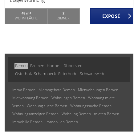
Etagenwohnung
48 m²
2
WOHNFLÄCHE
ZIMMER
Bemen
Bremen
Hoope
Lübberstedt
Osterholz-Scharmbeck
Ritterhude
Schwanewede
Immo Bemen
Mietangebote Bemen
Mietwohnungen Bemen
Mietwohnung Bemen
Wohnungen Bemen
Wohnung miete
Bemen
Wohnung suche Bemen
Wohnungssuche Bemen
Wohnungsanzeigen Bemen
Wohnung Bemen
mieten Bemen
Immobilie Bemen
Immobilien Bemen