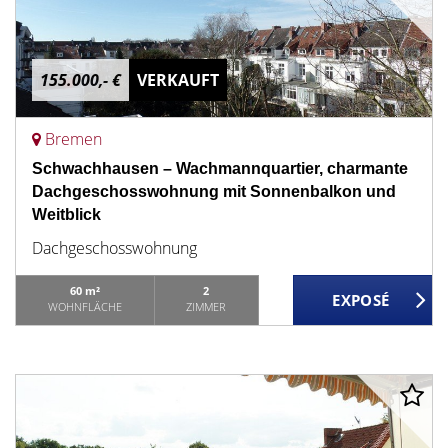
155.000,- €
VERKAUFT
Bremen
Schwachhausen – Wachmannquartier, charmante
Dachgeschosswohnung mit Sonnenbalkon und
Weitblick
Dachgeschosswohnung
60 m²
2
WOHNFLÄCHE
ZIMMER