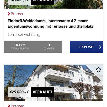
Bremen
Findorff-Weidedamm, interessante 4 Zimmer
Eigentumswohnung mit Terrasse und Stellplatz
Terrassenwohnung
138,50 m²
4
WOHNFLÄCHE
ZIMMER
425.000,- €
VERKAUFT
Bremen