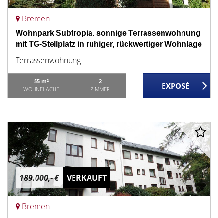
Bremen
Wohnpark Subtropia, sonnige Terrassenwohnung
mit TG-Stellplatz in ruhiger, rückwertiger Wohnlage
Terrassenwohnung
55 m²
2
WOHNFLÄCHE
ZIMMER
189.000,- €
VERKAUFT
Bremen