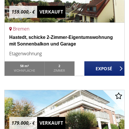
159.000,- €
VERKAUFT
Bremen
Hastedt, schicke 2-Zimmer-Eigentumswohnung
mit Sonnenbalkon und Garage
Etagenwohnung
58 m²
2
WOHNFLÄCHE
ZIMMER
179.000,- €
VERKAUFT