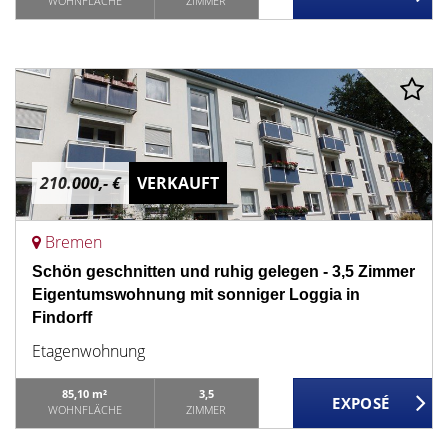
WOHNFLÄCHE
ZIMMER
210.000,- €
VERKAUFT
Bremen
Schön geschnitten und ruhig gelegen - 3,5 Zimmer
Eigentumswohnung mit sonniger Loggia in
Findorff
Etagenwohnung
85,10 m²
3,5
WOHNFLÄCHE
ZIMMER