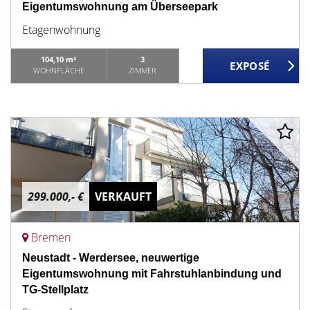
Eigentumswohnung am Überseepark
Etagenwohnung
104,10 m²
3
WOHNFLÄCHE
ZIMMER
299.000,- €
VERKAUFT
Bremen
Neustadt - Werdersee, neuwertige
Eigentumswohnung mit Fahrstuhlanbindung und
TG-Stellplatz