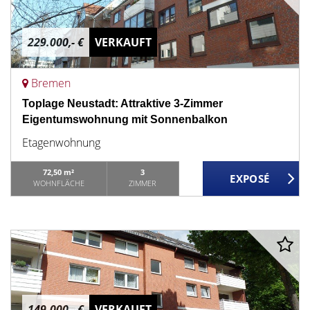
229.000,- €
VERKAUFT
Bremen
Toplage Neustadt: Attraktive 3-Zimmer
Eigentumswohnung mit Sonnenbalkon
Etagenwohnung
72,50 m²
3
WOHNFLÄCHE
ZIMMER
149.000,- €
VERKAUFT