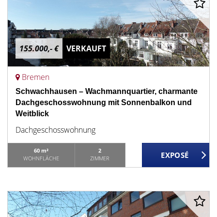
155.000,- €
VERKAUFT
Bremen
Schwachhausen – Wachmannquartier, charmante
Dachgeschosswohnung mit Sonnenbalkon und
Weitblick
Dachgeschosswohnung
60 m²
2
WOHNFLÄCHE
ZIMMER