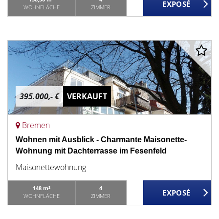
WOHNFLÄCHE
ZIMMER
395.000,- €
VERKAUFT
Bremen
Wohnen mit Ausblick - Charmante Maisonette-
Wohnung mit Dachterrasse im Fesenfeld
Maisonettewohnung
148 m²
4
WOHNFLÄCHE
ZIMMER