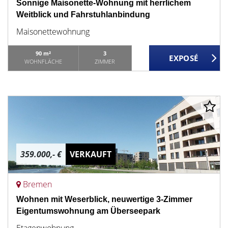
Sonnige Maisonette-Wohnung mit herrlichem
Weitblick und Fahrstuhlanbindung
Maisonettewohnung
90 m²
3
WOHNFLÄCHE
ZIMMER
359.000,- €
VERKAUFT
Bremen
Wohnen mit Weserblick, neuwertige 3-Zimmer
Eigentumswohnung am Überseepark