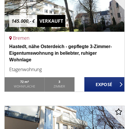
145.000,- €
VERKAUFT
Bremen
Hastedt, nähe Osterdeich - gepflegte 3-Zimmer-
Eigentumswohnung in beliebter, ruhiger
Wohnlage
Etagenwohnung
72 m²
3
WOHNFLÄCHE
ZIMMER