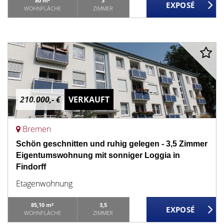
80 m²
3
WOHNFLÄCHE
ZIMMER
210.000,- €
VERKAUFT
Bremen
Schön geschnitten und ruhig gelegen - 3,5 Zimmer
Eigentumswohnung mit sonniger Loggia in
Findorff
Etagenwohnung
85,10 m²
3,5
WOHNFLÄCHE
ZIMMER