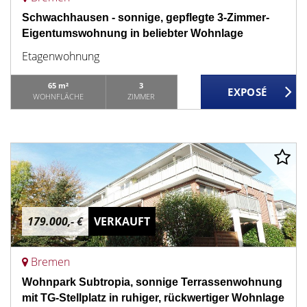
Schwachhausen - sonnige, gepflegte 3-Zimmer-
Eigentumswohnung in beliebter Wohnlage
Etagenwohnung
65 m²
3
WOHNFLÄCHE
ZIMMER
179.000,- €
VERKAUFT
Bremen
Wohnpark Subtropia, sonnige Terrassenwohnung
mit TG-Stellplatz in ruhiger, rückwertiger Wohnlage