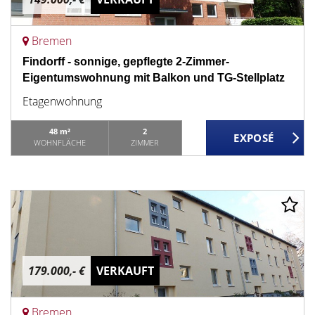
Bremen
Findorff - sonnige, gepflegte 2-Zimmer-
Eigentumswohnung mit Balkon und TG-Stellplatz
Etagenwohnung
48 m²
2
WOHNFLÄCHE
ZIMMER
179.000,- €
VERKAUFT
Bremen