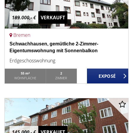
189.000,- €
VERKAUFT
Bremen
Schwachhausen, gemütliche 2-Zimmer-
Eigentumswohnung mit Sonnenbalkon
Erdgeschosswohnung
55 m²
2
WOHNFLÄCHE
ZIMMER
145.000,- €
VERKAUFT