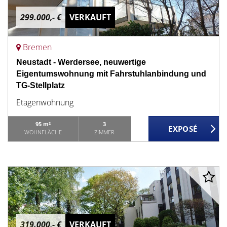
299.000,- €
VERKAUFT
Bremen
Neustadt - Werdersee, neuwertige
Eigentumswohnung mit Fahrstuhlanbindung und
TG-Stellplatz
Etagenwohnung
95 m²
3
WOHNFLÄCHE
ZIMMER
319.000,- €
VERKAUFT