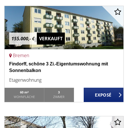
155.000,- €
VERKAUFT
Bremen
Findorff, schöne 3 Zi.-Eigentumswohnung mit
Sonnenbalkon
Etagenwohnung
60 m²
3
WOHNFLÄCHE
ZIMMER