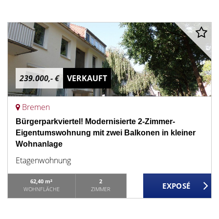
239.000,- €
VERKAUFT
Bremen
Bürgerparkviertel! Modernisierte 2-Zimmer-
Eigentumswohnung mit zwei Balkonen in kleiner
Wohnanlage
Etagenwohnung
62,40 m²
2
WOHNFLÄCHE
ZIMMER