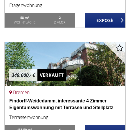
Etagenwohnung
58 m²
2
WOHNFLÄCHE
ZIMMER
349.000,- €
VERKAUFT
Bremen
Findorff-Weidedamm, interessante 4 Zimmer
Eigentumswohnung mit Terrasse und Stellplatz
Terrassenwohnung
138,50 m²
4