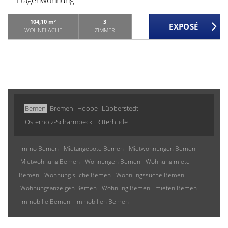
Etagenwohnung
104,10 m²
3
WOHNFLÄCHE
ZIMMER
Bemen
Bremen
Hoope
Lübberstedt
Osterholz-Scharmbeck
Ritterhude
Immo Bemen
Mietangebote Bemen
Mietwohnungen Bemen
Mietwohnung Bemen
Wohnungen Bemen
Wohnung miete
Bemen
Wohnung suche Bemen
Wohnungssuche Bemen
Wohnungsanzeigen Bemen
Wohnung Bemen
mieten Bemen
Immobilie Bemen
Immobilien Bemen