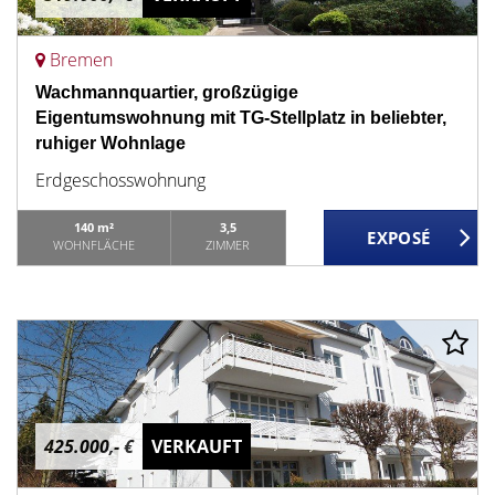
Bremen
Wachmannquartier, großzügige
Eigentumswohnung mit TG-Stellplatz in beliebter,
ruhiger Wohnlage
Erdgeschosswohnung
140 m²
3,5
WOHNFLÄCHE
ZIMMER
425.000,- €
VERKAUFT