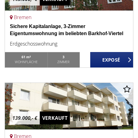
Bremen
Sichere Kapitalanlage, 3-Zimmer
Eigentumswohnung im beliebten Barkhof-Viertel
Erdgeschosswohnung
61 m²
3
WOHNFLÄCHE
ZIMMER
139.000,- €
VERKAUFT
Bremen