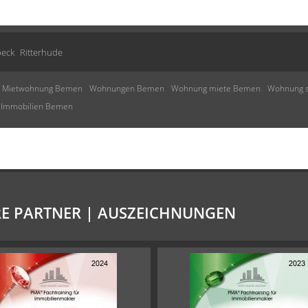
beck
Ritterhude
Mietwohnung Bemen
Wohnungen Bemen
Wohnung miete Bemen
Wohnung 
Immobilien Bemen
E PARTNER | AUSZEICHNUNGEN