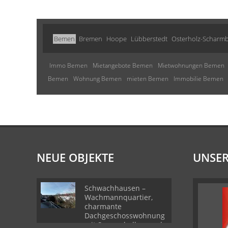
Bemen
Bremen
Hoope
Lübberstedt
Osterholz-Scharm
Immo Bemen
Mietangebote Bemen
Mietwohnungen Bemen
Bemen
Wohnung Bemen
mieten Bemen
Immobilie Bemen
NEUE OBJEKTE
UNSER
Schwachhausen –
Wachmannquartier,
charmante
Dachgeschosswohnung
mit Sonnenbalkon und