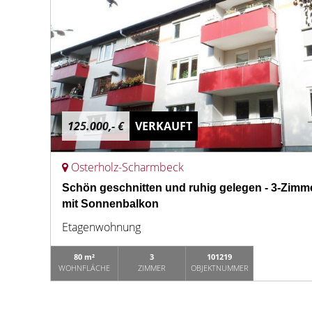
125.000,- €
VERKAUFT
Osterholz-Scharmbeck
Schön geschnitten und ruhig gelegen - 3-Zi
mit Sonnenbalkon
Etagenwohnung
80 m²
3
101219
WOHNFLÄCHE
ZIMMER
OBJEKTNUMMER