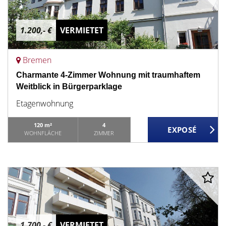
1.200,- €
VERMIETET
Bremen
Charmante 4-Zimmer Wohnung mit traumhaftem
Weitblick in Bürgerparklage
Etagenwohnung
120 m²
4
WOHNFLÄCHE
ZIMMER
1.700,- €
VERMIETET