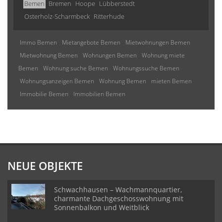
Bemen
Bremen
Hoope
Lübberstedt
Osterholz-Scharmbeck
Ritterhude
Immo Bemen
Mietangebote Bemen
Mietwohnungen Bemen
Mietwohnung Bemen
Wohnungen Bemen
Wohnung miete
Bemen
Wohnung suche Bemen
Wohnungssuche Bemen
Wohnungsanzeigen Bemen
Wohnung Bemen
mieten Bemen
Immobilie Bemen
Immobilien Bemen
NEUE OBJEKTE
Schwachhausen – Wachmannquartier,
charmante Dachgeschosswohnung mit
Sonnenbalkon und Weitblick