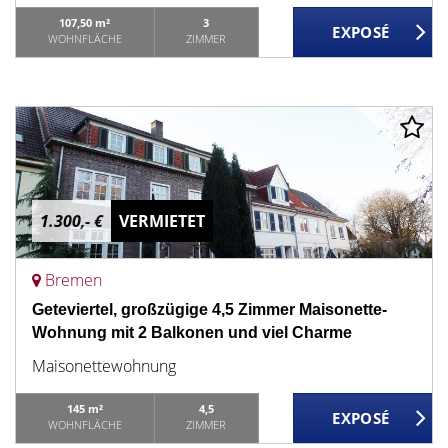
107,50 m²
3
WOHNFLÄCHE
ZIMMER
1.300,- €
VERMIETET
Bremen
Geteviertel, großzügige 4,5 Zimmer Maisonette-
Wohnung mit 2 Balkonen und viel Charme
Maisonettewohnung
145 m²
4,5
WOHNFLÄCHE
ZIMMER