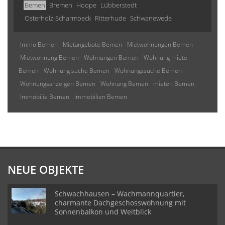
Bemen
Bremen
Hoope
Lübberstedt
Osterholz-Scharmbeck
Ritterhude
Schwanewede
Immo Bemen
Mietangebote Bemen
Mietwohnungen Bemen
Mietwohnung Bemen
Wohnungen Bemen
Wohnung miete
Bemen
Wohnung suche Bemen
Wohnungssuche Bemen
Wohnungsanzeigen Bemen
Wohnung Bemen
mieten Bemen
Immobilie Bemen
Immobilien Bemen
NEUE OBJEKTE
Schwachhausen – Wachmannquartier,
charmante Dachgeschosswohnung mit
Sonnenbalkon und Weitblick